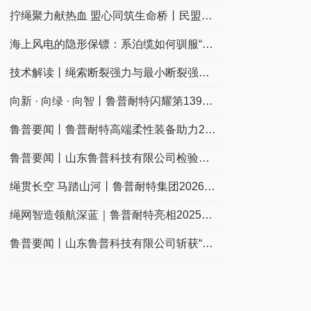
拧绳聚力献热血 盟心同筑生命桥丨民盟泰安市委会联合
海上风电的隐形保镖：系泊缆如何驯服“漂浮的大风车”
技术解读丨绳索断裂强力与最小断裂强力的科学定义
向新 · 向绿 · 向智丨鲁普耐特闪耀第139界广交会
鲁普要闻丨鲁普耐特高端柔性装备助力2025THE DOOR门
鲁普要闻丨山东鲁普科技有限公司检验检测中心成功通
绳贯长空 马踏山河丨鲁普耐特集团2026新春年会典礼圆
绳网智造领航深蓝｜鲁普耐特亮相2025中国国际海事会展
鲁普要闻丨山东鲁普科技有限公司斩获“拉姆·查兰管理