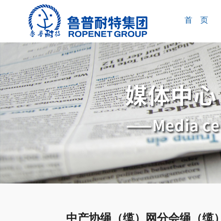
首 页
中产协绳（缆）网分会绳（缆