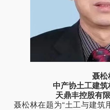
聂松
中产协土工建筑
天鼎丰控股有
聂松林在题为“土工与建筑